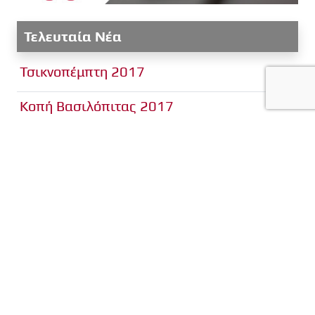
Τελευταία Νέα
Τσικνοπέμπτη 2017
Κοπή Βασιλόπιτας 2017
Μιλτιάδου Μαντά 6, Καπανδρίτι Τ.Κ. 19014
info@en-gnosei.gr
22950 53629
Εν Γνώσει